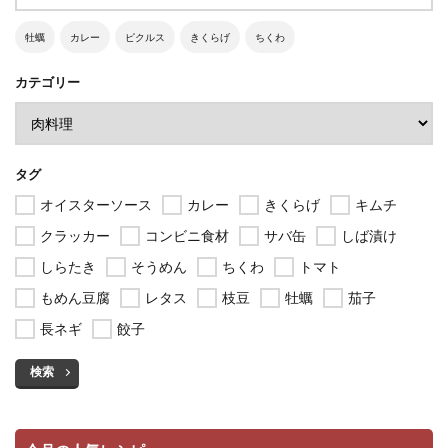
牡蠣
カレー
ピクルス
きくらげ
ちくわ
カテゴリー
タグ
オイスターソース
カレー
きくらげ
キムチ
クラッカー
コンビニ食材
サバ缶
しば漬け
しらたき
そうめん
ちくわ
トマト
もめん豆腐
レタス
枝豆
牡蠣
茄子
長ネギ
餃子
検索