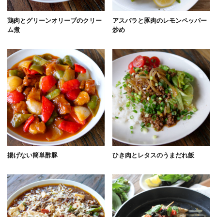
鶏肉とグリーンオリーブのクリー
アスパラと豚肉のレモンペッパー
ム煮
炒め
揚げない簡単酢豚
ひき肉とレタスのうまだれ飯