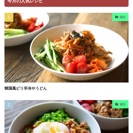
今月の人気レシピ
麺類
韓国風ピリ辛冷やうどん
麺類