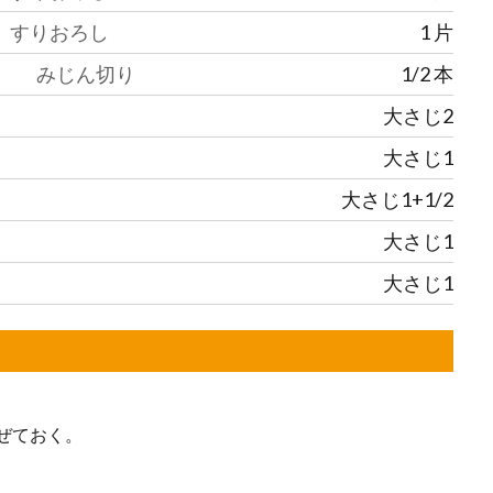
すりおろし
1
片
みじん切り
1/2
本
大さじ2
大さじ1
大さじ1+1/2
大さじ1
大さじ1
ぜておく。