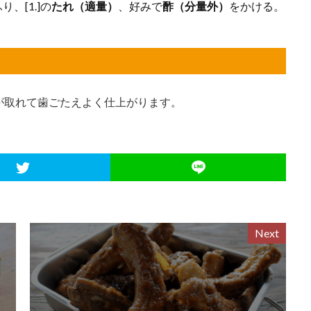
り、[1.]の
たれ（適量）
、好みで
酢（分量外）
をかける。
が取れて歯ごたえよく仕上がります。
Next