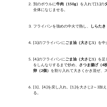
別のボウルに
牛肉（150g）
を入れて[1.]の
全体になじませる。
フライパンを強めの中火で熱し、
しらたき
[3.]のフライパンに
ごま油（大さじ1）
を中
[4.]のフライパンに
ごま油（大さじ1）
を足
をしんなりするまで炒め、
さつま揚げ（4
卵（2個）
を割り入れて大きくかき混ぜ、
[3.]、[4.]を戻し入れ、[1.]を大さじ2～
る。