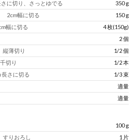
長さに切り、さっとゆでる
350
g
2cm幅に切る
150
g
cm幅に切る
4
枚(150g)
2
個
縦薄切り
1/2
個
千切り
1/2
本
ｍ長さに切る
1/3
束
適量
適量
100
g
すりおろし
1
片