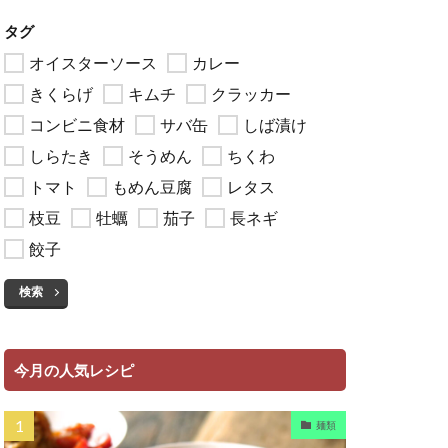
タグ
オイスターソース
カレー
きくらげ
キムチ
クラッカー
コンビニ食材
サバ缶
しば漬け
しらたき
そうめん
ちくわ
トマト
もめん豆腐
レタス
枝豆
牡蠣
茄子
長ネギ
餃子
検索
今月の人気レシピ
麺類