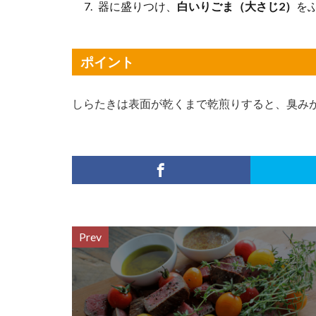
器に盛りつけ、
白いりごま（大さじ2）
をふ
ポイント
しらたきは表面が乾くまで乾煎りすると、臭み
Prev