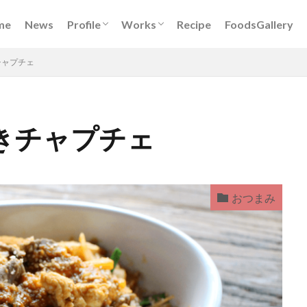
Book
DigitalKitchen
レシピ開発
イベント出演
メディア出演
フードスタイリング
me
News
Profile
Works
Recipe
FoodsGallery
Book
DigitalKitchen
レシピ開発
イベント出演
メディア出演
フードスタイリング
チャプチェ
きチャプチェ
おつまみ