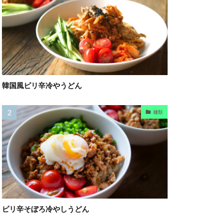
韓国風ピリ辛冷やうどん
麺類
ピリ辛そぼろ冷やしうどん