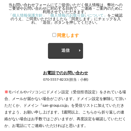
当お問い合わせフォームにてご提供いただく個人情報は、弊社への
ご要望やお問い合わせに対応する目的で、ご連絡・ご案内のために
利用させていただきます。
「個人情報保護方針」「個人情報のお取り扱いについて」
をご確認
のうえ、ご同意いただけましたら「同意します」にチェックを入
れ、「送信」ボタンを押してください。
同意します
お電話でのお問い合わせ
070-5557-8233 (担当：小林)
※
モバイルやパソコンにドメイン設定（受信拒否設定）をされている場
合、メールが届かない場合がございます。ドメイン設定を解除して頂い
ただくか、ドメイン『san-group.co.jp』を受信リストに加えていただき
ますよう、お願い申し上げます。1週間以上、こちらから折り返しの連
絡がない場合はお手数ではございますが、再度設定を確認していただく
か、お電話にてご連絡いただければと思います。