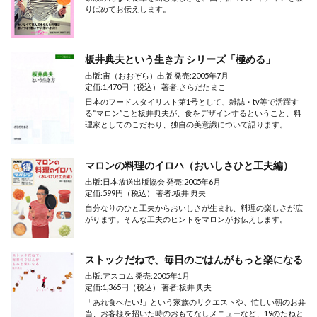
りばめてお伝えします。
板井典夫という生き方 シリーズ「極める」
出版:宙（おおぞら）出版 発売:2005年7月
定価:1,470円（税込） 著者:さらだたまこ
日本のフードスタイリスト第1号として、雑誌・tv等で活躍す
る“マロン”こと板井典夫が、食をデザインするということ、料
理家としてのこだわり、独自の美意識について語ります。
マロンの料理のイロハ（おいしさひと工夫編）
出版:日本放送出版協会 発売:2005年6月
定価:599円（税込） 著者:板井 典夫
自分なりのひと工夫からおいしさが生まれ、料理の楽しさが広
がります。そんな工夫のヒントをマロンがお伝えします。
ストックだねで、毎日のごはんがもっと楽になる
出版:アスコム 発売:2005年1月
定価:1,365円（税込） 著者:板井 典夫
「あれ食べたい!」という家族のリクエストや、忙しい朝のお弁
当、お客様を招いた時のおもてなしメニューなど、19のたねと