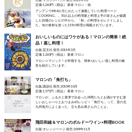
定価:1,260円（税込） 著者:マロン・他
アンアンで4年4か月にわたって連載していた料理ページ
「COOKING」。50人以上の料理家と料理上手の皆さんが披露
した自慢のレシピの中から、「秋」の料理をセレクトしまし
た。旬の食材を使った119の料理が掲載されています。
おいしいものにはワケがある！マロンの簡単！絶
品！蒸し料理！
出版:芸文社 発売:2011年3月
定価:1,260円（税込） 著者:マロン
マロン☆マジック！が炸裂する、簡単×おいしい蒸し料理の極
意を紹介しています。
マロンの「角打ち」
出版:講談社 発売:2010年10月
定価:1,575円（税込） 著者:マロン
マロンが、ふるさと唐津で出会った仲間たちとお酒がすすむ楽
しいおしゃべりとおつまみ65レシピ！「角打ち」って、昔の北
九州地方によくあった、立ち呑み屋さんのことよ。
飛田和緒＆マロンのボルドーワイン×料理BOOK
出版:オレンジページ 発売:2009年11月