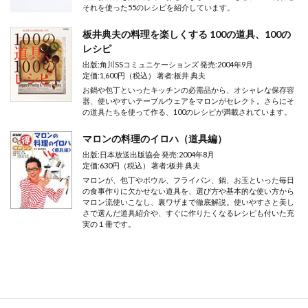
それを使った55のレシピを紹介しています。
板井典夫の料理を楽しくする 100の道具、100の
レシピ
出版:角川SSコミュニケーションズ 発売:2004年9月
定価:1,600円（税込） 著者:板井 典夫
お鍋や包丁といったキッチンの必需品から、オシャレな保存容
器、使いやすいテーブルウェアをマロンがセレクト。さらにそ
の道具たちを使って作る、100のレシピが満載されています。
マロンの料理のイロハ（道具編）
出版:日本放送出版協会 発売:2004年8月
定価:630円（税込） 著者:板井 典夫
マロンが、包丁やボウル、フライパン、鍋、お玉といった毎日
の食事作りに欠かせない道具を、選び方や基本的な使い方から
マロン流使いこなし、裏ワザまで徹底解説。使いやすさと美し
さで選んだ道具紹介や、すぐに作りたくなるレシピも付いた充
実の１冊です。