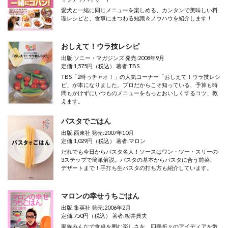
愛犬と一緒に同じメニューを楽しめる、カンタンで美味しい料
理レシピと、食事にまつわる知識＆ノウハウを紹介します！
おしえて！ウラ技レシピ
出版:ソニー・マガジンズ 発売:2008年9月
定価:1,575円（税込） 著者:TBS
TBS「2時っチャオ！」の人気コーナー「おしえて！ウラ技レシ
ピ」が本になりました。プロだからこそ知っている、予算も時
間もかけずにいつものメニューをもっとおいしくするコツ、教
えます。
パスタでごはん
出版:西東社 発売:2007年10月
定価:1,029円（税込） 著者:マロン
だれでも今日からパスタ名人！ソースはワン・ツー・スリーの
3ステップで簡単解説。パスタの基本からパスタに合う前菜、
デザートまで！手打ち生パスタの打ち方も紹介しています。
マロンの幸せうちごはん
出版:集英社 発売:2006年2月
定価:750円（税込） 著者:板井典夫
家族みんなで食卓を囲む楽しさを、四季折々のアイディアを散