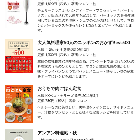
定価:1,890円（税込） 著者:マロン・他
チェリーテラスよりハンディ・フードプロセッサー「バーミッ
クス」が販売されて30周年を記念して、バーミックスを 長年愛
用している22名の料理家・シェフのなかのひとりとして、マロ
ンがバーミックスを使ったレシピ3点とエピソードを紹介しま
す。
大人気料理家50人のニッポンのおかずBest500
出版:主婦の友社 発売:2012年10月
定価:1,500円（税込） 著者:マロン・他
主婦の友社創業96周年特別企画。アンケートで選ばれた50人の
料理家のうちのひとりとして、マロンが故郷九州の懐かしい
味・フライパンひとつでパパッとメニュー・懐かしい味の献立
をテーマにレシピを紹介します。
おうちで肉ごはん定食
出版:KKベストセラーズ 発売:2011年5月
定価:780円（税込） 著者:マロン
ヘルシーなのに美味しい、肉料理をメインにし、サイドメニュ
ー、汁物をワンセットとした様々な定食レシピを紹介していま
す。
アンアン料理帖・秋
出版:マガジンハウス 発売:2011年9月