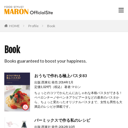
HOME
Profile
Book
Book
Books guaranteed to boost your happiness.
おうちで作れる極上パスタ83
出版:西東社 発売:2014年1月
定価1,029円（税込） 著者:マロン
ちょっとのコツでかんたんにおしゃれな本格パスタができる！
ペペロンチーノやペンネアラビアータなどの基本のパスタか
ら、ちょっと変わったオリジナルパスタまで、女性も男性も大
満足のレシピが満載です。
バーミックスで作る私のレシピ
出版:西東社 発売:2012年10月