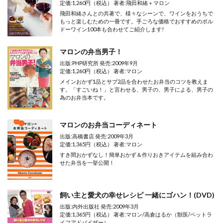
定価:1,260円（税込） 著者:飛田和緒＋マロン
飛田和緒さんとの共著で、様々なシーンで、ワインをおうちで
もっと楽しむための一冊です。手ごろな価格でおすすめのボル
ドーワイン100本も合わせてご紹介します!
マロンの弁当男子！
出版:PHP研究所 発売:2009年9月
定価:1,260円（税込） 著者:マロン
メインおかず1品とサブ2品を合わせたお弁当のコツを教えま
す。「すごいね！」と言わせる、男子の、男子による、男子の
為のお弁当本です。
マロンのお弁当コーディネート
出版:高橋書店 発売:2009年3月
定価:1,365円（税込） 著者:マロン
すき間おかずなし！簡単おかず＆作りおきアイテムを組み合わ
せた弁当を一挙公開！
飼い主と愛犬の幸せレシピ 一緒にゴハン！(DVD)
出版:内外出版社 発売:2009年3月
定価:1,365円（税込） 著者:マロン/高倉はるか（獣医/ペットラ
イフアドバイザー）