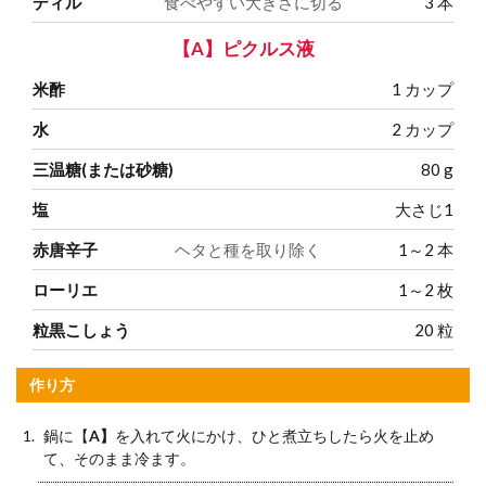
ディル
食べやすい大きさに切る
3
本
【A】ピクルス液
米酢
1
カップ
水
2
カップ
三温糖(または砂糖)
80
g
塩
大さじ1
赤唐辛子
ヘタと種を取り除く
1～2
本
ローリエ
1～2
枚
粒黒こしょう
20
粒
作り方
鍋に【
A】
を入れて火にかけ、ひと煮立ちしたら火を止め
て、そのまま冷ます。