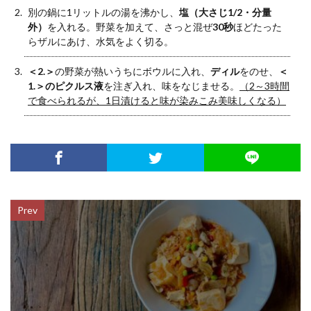
別の鍋に1リットルの湯を沸かし、
塩（大さじ1/2・分量
外）
を入れる。野菜を加えて、さっと混ぜ
30秒
ほどたった
らザルにあけ、水気をよく切る。
＜2.＞
の野菜が熱いうちにボウルに入れ、
ディル
をのせ、
＜
1.＞のピクルス液
を注ぎ入れ、味をなじませる。
（2～3時間
で食べられるが、1日漬けると味が染みこみ美味しくなる）
Prev