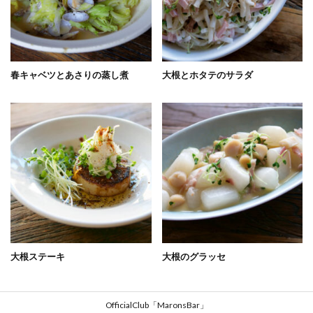
春キャベツとあさりの蒸し煮
大根とホタテのサラダ
大根ステーキ
大根のグラッセ
OfficialClub「MaronsBar」