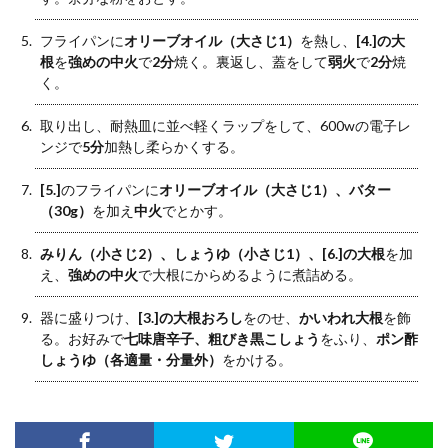
フライパンに
オリーブオイル（大さじ1）
を熱し、
[4.]の大
根
を
強めの中火
で
2分
焼く。裏返し、蓋をして
弱火
で
2分
焼
く。
取り出し、耐熱皿に並べ軽くラップをして、600wの電子レ
ンジで
5分
加熱し柔らかくする。
[5.]
のフライパンに
オリーブオイル（大さじ1）、バター
（30g）
を加え
中火
でとかす。
みりん（小さじ2）、しょうゆ（小さじ1）、[6.]の大根
を加
え、
強めの中火
で大根にからめるように煮詰める。
器に盛りつけ、
[3.]の大根おろし
をのせ、
かいわれ大根
を飾
る。お好みで
七味唐辛子、粗びき黒こしょう
をふり、
ポン酢
しょうゆ（各適量・分量外）
をかける。