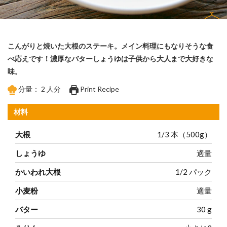
こんがりと焼いた大根のステーキ。メイン料理にもなりそうな食
べ応えです！濃厚なバターしょうゆは子供から大人まで大好きな
味。
分量：
2
人分
Print Recipe
材料
大根
1/3
本（500g）
しょうゆ
適量
かいわれ大根
1/2
パック
小麦粉
適量
バター
30
g