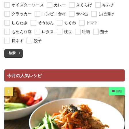
オイスターソース
カレー
きくらげ
キムチ
クラッカー
コンビニ食材
サバ缶
しば漬け
しらたき
そうめん
ちくわ
トマト
もめん豆腐
レタス
枝豆
牡蠣
茄子
長ネギ
餃子
検索
今月の人気レシピ
麺類