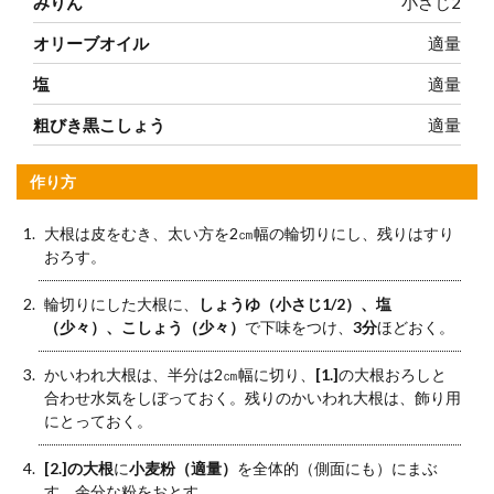
みりん
小さじ2
オリーブオイル
適量
塩
適量
粗びき黒こしょう
適量
作り方
大根は皮をむき、太い方を2㎝幅の輪切りにし、残りはすり
おろす。
輪切りにした大根に、
しょうゆ（小さじ1/2）、塩
（少々）、こしょう（少々）
で下味をつけ、
3分
ほどおく。
かいわれ大根は、半分は2㎝幅に切り、
[1.]
の大根おろしと
合わせ水気をしぼっておく。残りのかいわれ大根は、飾り用
にとっておく。
[2.]の大根
に
小麦粉（適量）
を全体的（側面にも）にまぶ
す。余分な粉をおとす。