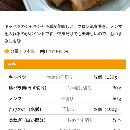
キャベツのシャキシャキ感が美味しい、マロン流春巻き。メンマ
を入れるのがポイントです。中身だけでも美味しいので、おつま
みにも◎
分量：
8
本分
Print Recipe
材料
キャベツ
太めの千切り
¼
個（150g）
豚バラ肉(うす切り)
1㎝幅に切る
80
g
メンマ
千切り
60
g
たけのこ（水煮）
千切り
½
個（100g）
長ねぎ（白い部分）
斜めうす切り
½
本