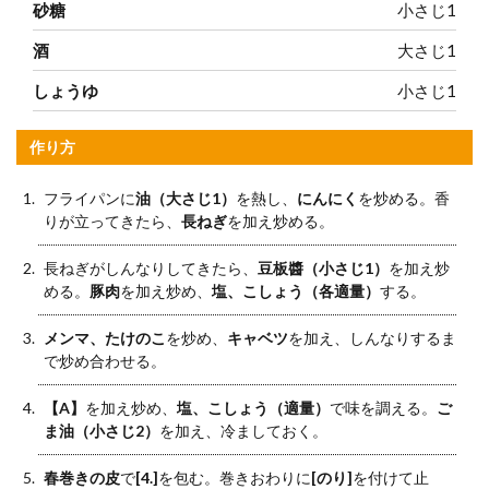
砂糖
小さじ1
酒
大さじ1
しょうゆ
小さじ1
作り方
フライパンに
油（大さじ1）
を熱し、
にんにく
を炒める。香
りが立ってきたら、
長ねぎ
を加え炒める。
長ねぎがしんなりしてきたら、
豆板醬（小さじ1）
を加え炒
める。
豚肉
を加え炒め、
塩、こしょう（各適量）
する。
メンマ、たけのこ
を炒め、
キャベツ
を加え、しんなりするま
で炒め合わせる。
【A】
を加え炒め、
塩、こしょう（適量）
で味を調える。
ご
ま油（小さじ2）
を加え、冷ましておく。
春巻きの皮
で
[4.]
を包む。巻きおわりに
[のり]
を付けて止