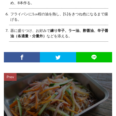
め、8本作る。
フライパンに1㎝程の油を熱し、[5.]をきつね色になるまで揚
げる。
器に盛りつけ、お好みで
練り辛子、ラー油、酢醤油、辛子醤
油（各適量・分量外）
などを添える。
Prev