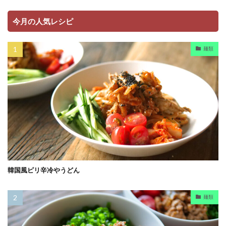
今月の人気レシピ
麺類
韓国風ピリ辛冷やうどん
麺類