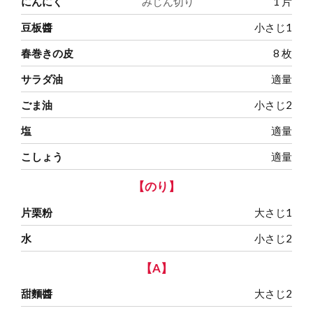
にんにく
みじん切り
1
片
豆板醬
小さじ1
春巻きの皮
8
枚
サラダ油
適量
ごま油
小さじ2
塩
適量
こしょう
適量
【のり】
片栗粉
大さじ1
水
小さじ2
【A】
甜麵醬
大さじ2