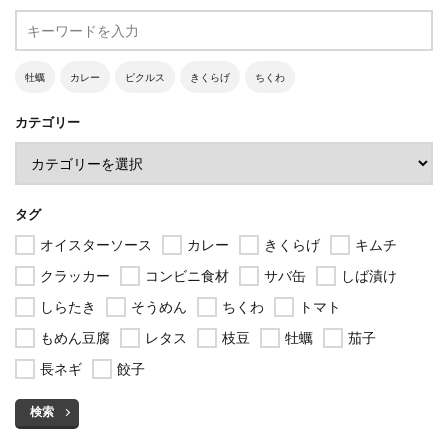
牡蠣
カレー
ピクルス
きくらげ
ちくわ
カテゴリー
タグ
オイスターソース
カレー
きくらげ
キムチ
クラッカー
コンビニ食材
サバ缶
しば漬け
しらたき
そうめん
ちくわ
トマト
もめん豆腐
レタス
枝豆
牡蠣
茄子
長ネギ
餃子
検索