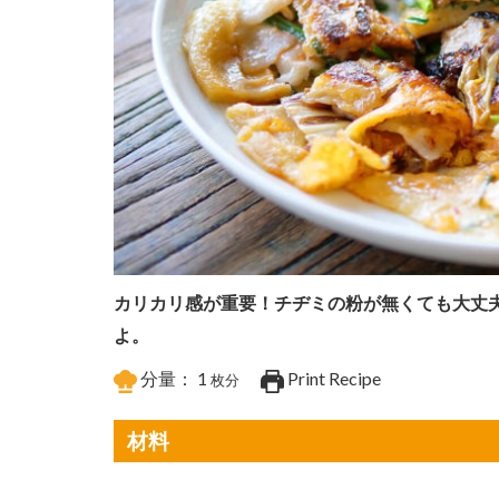
カリカリ感が重要！チヂミの粉が無くても大丈
よ。
分量：
1
Print Recipe
枚分
材料