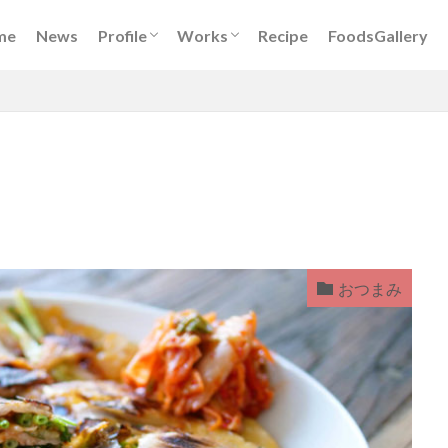
Book
DigitalKitchen
レシピ開発
イベント出演
メディア出演
フードスタイリング
me
News
Profile
Works
Recipe
FoodsGallery
Book
DigitalKitchen
レシピ開発
イベント出演
メディア出演
フードスタイリング
おつまみ