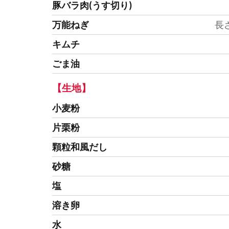
豚バラ肉(うす切り)
万能ねぎ
長
キムチ
ごま油
【生地】
小麦粉
片栗粉
顆粒和風だし
砂糖
塩
溶き卵
水