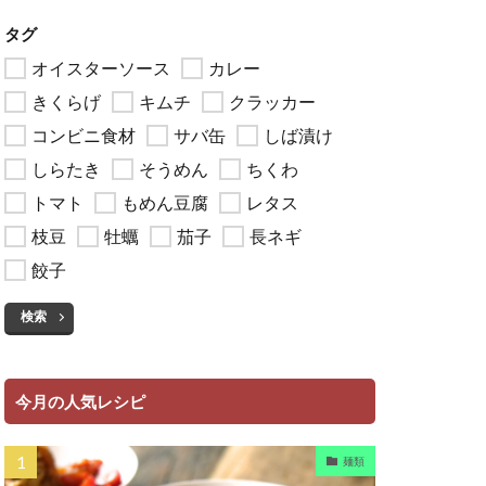
タグ
オイスターソース
カレー
きくらげ
キムチ
クラッカー
コンビニ食材
サバ缶
しば漬け
しらたき
そうめん
ちくわ
トマト
もめん豆腐
レタス
枝豆
牡蠣
茄子
長ネギ
餃子
検索
今月の人気レシピ
麺類