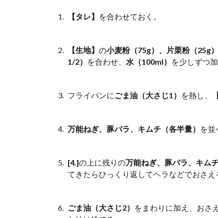
【タレ】
を合わせておく。
【生地】
の
小麦粉（75g）、片栗粉（25
1/2）
を合わせ、
水（100ml）
を少しずつ加
フライパンに
ごま油（大さじ1）
を熱し、
万能ねぎ、豚バラ、キムチ（各半量）
を並
[4.]
の上に残りの
万能ねぎ、豚バラ、キム
てきたらひっくり返してヘラなどでおさえ
ごま油（大さじ2）
をまわりに加え、おさ