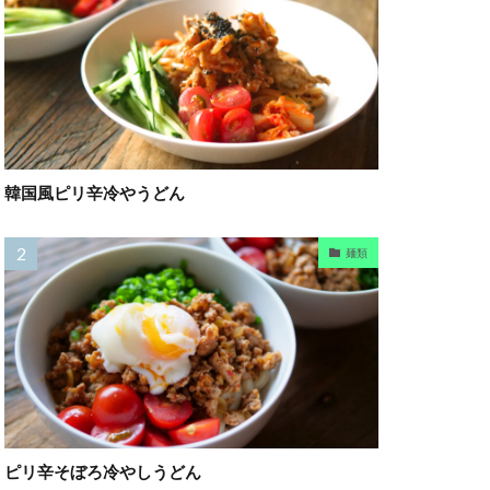
韓国風ピリ辛冷やうどん
麺類
ピリ辛そぼろ冷やしうどん