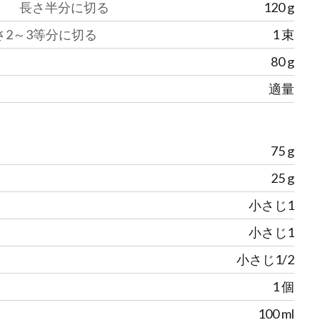
長さ半分に切る
120
g
さ2～3等分に切る
1
束
80
g
適量
75
g
25
g
小さじ1
小さじ1
小さじ1/2
1
個
100
ml