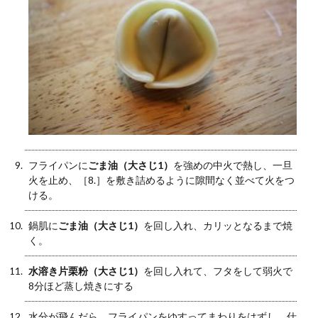
フライパンに
ごま油（大さじ1）
を強めの中火で熱し、一旦
火を止め、［8.］を敷き詰めるように隙間なく並べて火をつ
ける。
鍋肌に
ごま油（大さじ1）
を回し入れ、カリッとなるまで焼
く。
水溶き片栗粉（大さじ1）
を回し入れて、フタをして弱火で
8分ほど蒸し焼きにする
水分が飛んだら、フライパンをゆすってまわりをはずし、仕