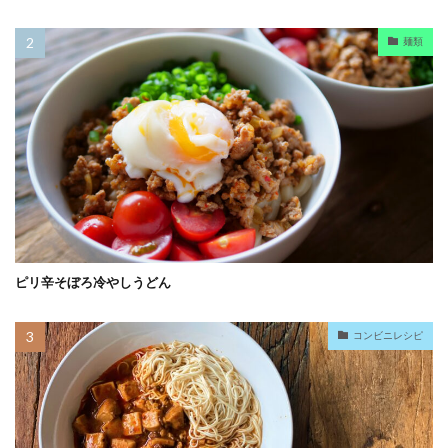
麺類
ピリ辛そぼろ冷やしうどん
コンビニレシピ