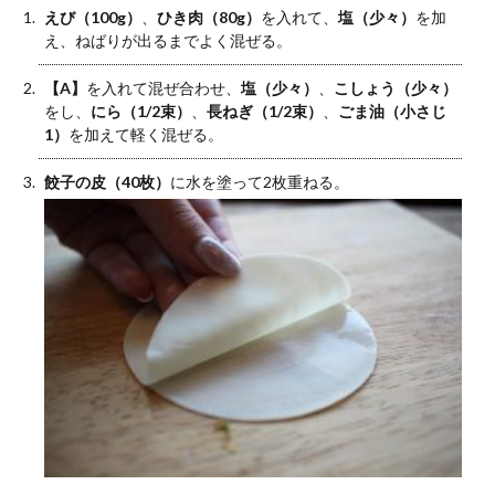
えび（100g）
、
ひき肉（80g）
を入れて、
塩（少々）
を加
え、ねばりが出るまでよく混ぜる。
【A】
を入れて混ぜ合わせ、
塩（少々）
、
こしょう（少々）
をし、
にら（1/2束）
、
長ねぎ（1/2束）
、
ごま油（小さじ
1）
を加えて軽く混ぜる。
餃子の皮（40枚）
に水を塗って2枚重ねる。