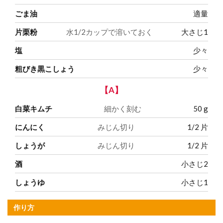
ごま油
適量
片栗粉
水1/2カップで溶いておく
大さじ1
塩
少々
粗びき黒こしょう
少々
【A】
白菜キムチ
細かく刻む
50
g
にんにく
みじん切り
1/2
片
しょうが
みじん切り
1/2
片
酒
小さじ2
しょうゆ
小さじ1
作り方