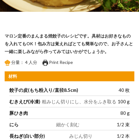
マロン定番のまんまる焼餃子のレシピです。具材はお好きなもの
を入れてもOK！包み方は覚えればとても簡単なので、お子さんと
一緒に楽しみながら作ってみてはいかがでしょうか。
分量：
4
人分
Print Recipe
材料
餃子の皮(もち粉入り/直径8.5cm)
40
枚
むきえび(冷凍)
粗みじん切りにし、水分をふき取る
100
g
豚ひき肉
80
g
にら
細かく刻む
1/2
束
長ねぎ(白い部分)
みじん切り
1/2
本