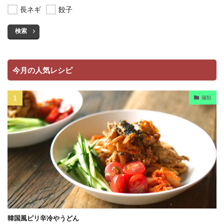
長ネギ
餃子
検索
今月の人気レシピ
麺類
韓国風ピリ辛冷やうどん