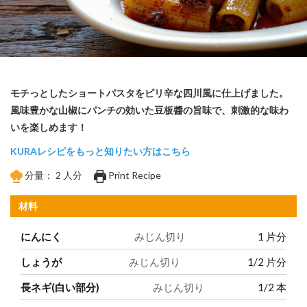
モチっとしたショートパスタをピリ辛な四川風に仕上げました。
風味豊かな山椒にパンチの効いた豆板醬の旨味で、刺激的な味わ
いを楽しめます！
KURAレシピをもっと知りたい方はこちら
分量：
2
人分
Print Recipe
材料
にんにく
みじん切り
1
片分
しょうが
みじん切り
1/2
片分
長ネギ(白い部分)
みじん切り
1/2
本