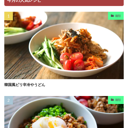
今月の人気レシピ
麺類
韓国風ピリ辛冷やうどん
麺類