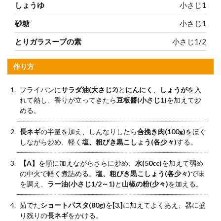
しょうゆ
小さじ1
砂糖
小さじ1
とりガラスープの素
小さじ1/2
作り方
フライパンに
サラダ油(大さじ2)
と
にんにく
、
しょうが
を入
れて熱し、香りが立ってきたら
豆板醬(小さじ1)
を加えて炒
める。
長ネギ
の半量を加え、しんなりしたら
合挽き肉(100g)
をほぐ
しながら炒め、軽く
塩、粗びき黒こしょう(各少々)
する。
【A】
を順に加えながらさらに炒め、
水(50cc)
を加えて弱め
の中火で軽く煮詰める。
塩、粗びき黒こしょう(各少々)
で味
を調え、
ラー油(小さじ1/2～1)
と
山椒の粉(少々)
を加える。
茹でた
ショートパスタ(80g)
を
[3.]
に加えてよくあえ、器に盛
り残りの
長ネギ
をかける。