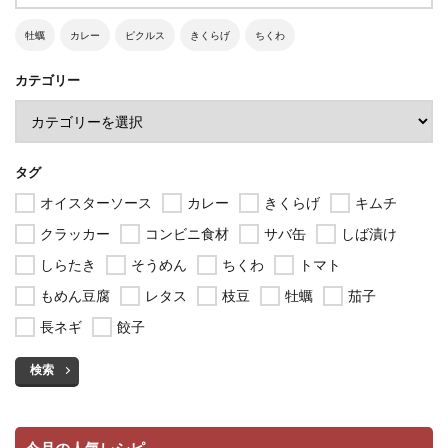
牡蠣
カレー
ピクルス
きくらげ
ちくわ
カテゴリー
タグ
オイスターソース
カレー
きくらげ
キムチ
クラッカー
コンビニ食材
サバ缶
しば漬け
しらたき
そうめん
ちくわ
トマト
もめん豆腐
レタス
枝豆
牡蠣
茄子
長ネギ
餃子
検索