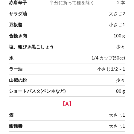
赤唐辛子
半分に折って種を除く
2
本
サラダ油
大さじ2
豆板醬
小さじ1
合挽き肉
100
g
塩、粗びき黒こしょう
少々
水
1/4
カップ(50cc)
ラー油
小さじ1/2～1
山椒の粉
少々
ショートパスタ(ペンネなど)
80
g
【A】
酒
大さじ1
甜麵醬
大さじ1