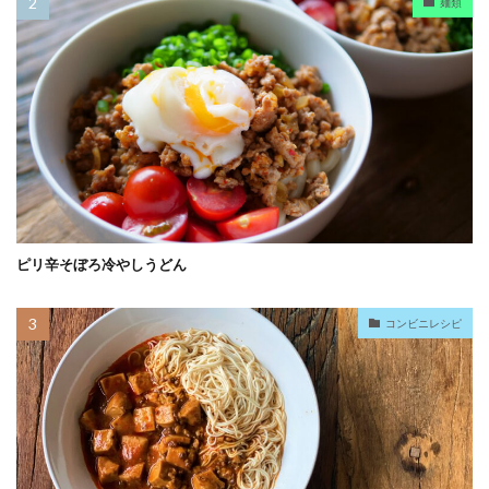
麺類
ピリ辛そぼろ冷やしうどん
コンビニレシピ