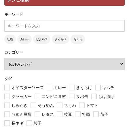
キーワード
牡蠣
カレー
ピクルス
きくらげ
ちくわ
カテゴリー
タグ
オイスターソース
カレー
きくらげ
キムチ
クラッカー
コンビニ食材
サバ缶
しば漬け
しらたき
そうめん
ちくわ
トマト
もめん豆腐
レタス
枝豆
牡蠣
茄子
長ネギ
餃子