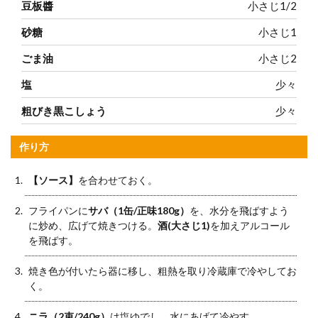
豆板醬
小さじ1/2
砂糖
小さじ1
ごま油
小さじ2
塩
少々
粗びき黒こしょう
少々
作り方
【ソース】
を合わせておく。
フライパンに
サバ（1缶/正味180g）
を、水分を飛ばすよう
に炒め、広げて焼きつける。
酒(大さじ1)
を加えアルコール
を飛ばす。
焼き色が付いたら器に移し、粗熱を取り冷蔵庫で冷やしてお
く。
ニラ（2束/240g）
は塩ゆでし、水にあげて冷やす。