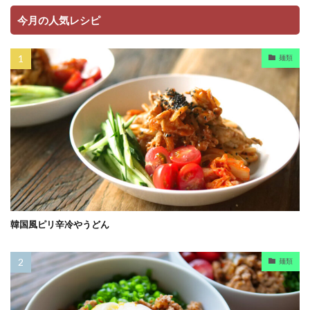
今月の人気レシピ
麺類
韓国風ピリ辛冷やうどん
麺類