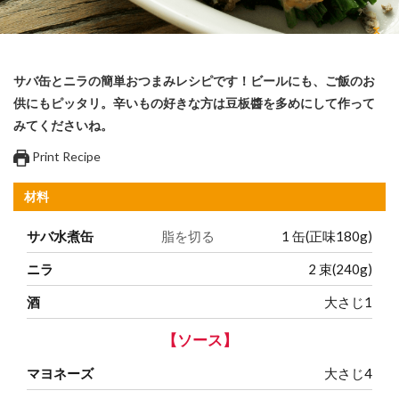
サバ缶とニラの簡単おつまみレシピです！ビールにも、ご飯のお
供にもピッタリ。辛いもの好きな方は豆板醬を多めにして作って
みてくださいね。
Print Recipe
材料
サバ水煮缶
脂を切る
1
缶(正味180g)
ニラ
2
束(240g)
酒
大さじ1
【ソース】
マヨネーズ
大さじ4