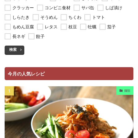
クラッカー
コンビニ食材
サバ缶
しば漬け
しらたき
そうめん
ちくわ
トマト
もめん豆腐
レタス
枝豆
牡蠣
茄子
長ネギ
餃子
検索
今月の人気レシピ
麺類