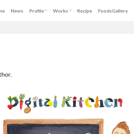
Book
DigitalKitchen
レシピ開発
イベント出演
メディア出演
フードスタイリング
me
News
Profile
Works
Recipe
FoodsGallery
Book
DigitalKitchen
レシピ開発
イベント出演
メディア出演
フードスタイリング
thor.