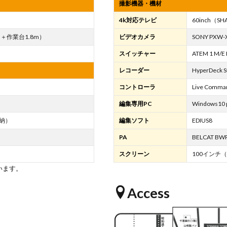
撮影機器・機材
4k対応テレビ
60inch（SH
m＋作業台1.8m）
ビデオカメラ
SONY PXW-
スイッチャー
ATEM 1 M/E 
レコーダー
HyperDeck S
コントローラ
Live Comma
編集専用PC
Windows10 
収納）
編集ソフト
EDIUS8
PA
BELCAT 
スクリーン
100インチ
います。
Access