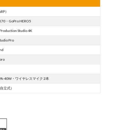
ARP）
X70・GoPro HERO5
Production Studio 4K
tudio Pro
nd
pro
BWPA-40W・ワイヤレスマイク 2本
（自立式）