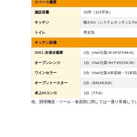
スペース概要
施設容量
50坪（153平米）
キッチン
幅4.5m（システムキッチン2.7
トイレ
男女別
キッチン設備
350Ｌ冷凍冷蔵庫
2台（Hair社製 JR-XP1F34A-N）
オーブンレンジ
1台（Hair社製 JM-FVH25A-W）
ワインセラー
2台（Hair社製 6本収納・51本
オーブントースター
2台（BALMUDA）
卓上IHコンロ
1台（T-Fal）
他、調理機器・ツール・食器類に関しては一通り常備して