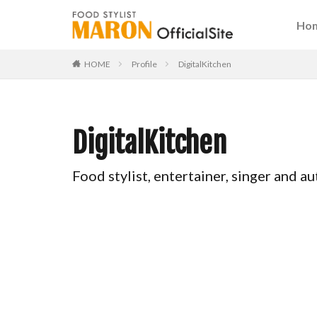
Ho
HOME
Profile
DigitalKitchen
DigitalKitchen
Food stylist, entertainer, singer and au