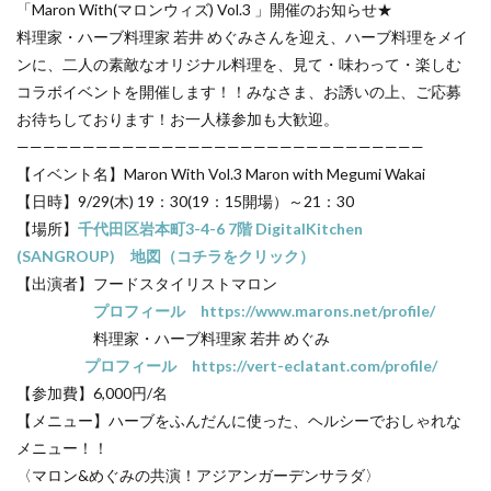
「Maron With(マロンウィズ) Vol.3 」開催のお知らせ★
料理家・ハーブ料理家 若井 めぐみさんを迎え、ハーブ料理をメイ
ンに、二人の素敵なオリジナル料理を、見て・味わって・楽しむ
コラボイベントを開催します！！みなさま、お誘いの上、ご応募
お待ちしております！お一人様参加も大歓迎。
———————————————————————————————
【イベント名】Maron With Vol.3 Maron with Megumi Wakai
【日時】9/29(木) 19：30(19：15開場）～21：30
【場所】
千代田区岩本町3-4-6 7階 DigitalKitchen
(SANGROUP) 地図（コチラをクリック）
【出演者】フードスタイリストマロン
プロフィール https://www.marons.net/profile/
料理家・ハーブ料理家 若井 めぐみ
プロフィール https://vert-eclatant.com/profile/
【参加費】6,000円/名
【メニュー】ハーブをふんだんに使った、ヘルシーでおしゃれな
メニュー！！
〈マロン&めぐみの共演！アジアンガーデンサラダ〉