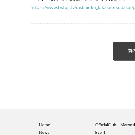
https://www.bsfuji.tv/oishiiioku_kikasetekudasai
前
Home
OfficialClub「Maron
News
Event