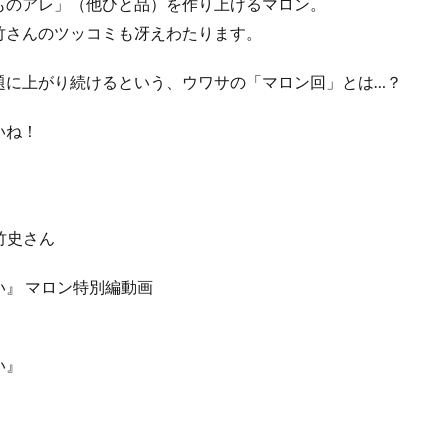
ものアレ」（他ひと品）を作り上げるマロン。
竹さんのツッコミも冴えわたります。
題に上がり続けるという、ウワサの「マロン回」とは…？
いね！
竹史さん
』 マロン特別編動画
い』