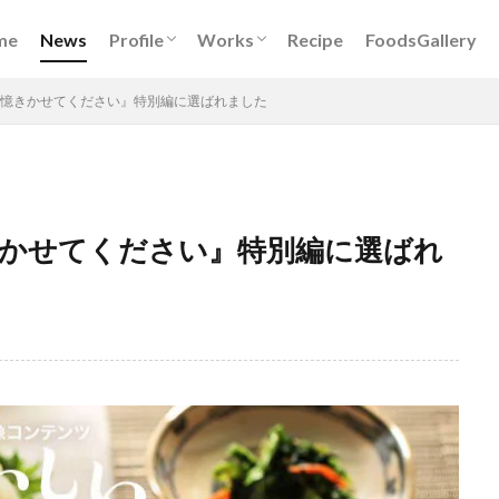
Book
DigitalKitchen
レシピ開発
イベント出演
メディア出演
フードスタイリング
me
News
Profile
Works
Recipe
FoodsGallery
Book
DigitalKitchen
レシピ開発
イベント出演
メディア出演
フードスタイリング
記憶きかせてください』特別編に選ばれました
きかせてください』特別編に選ばれ