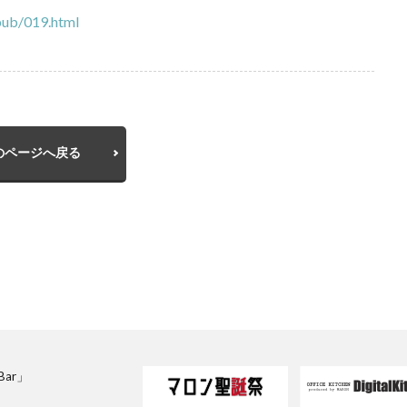
/pub/019.html
のページへ戻る
sBar」