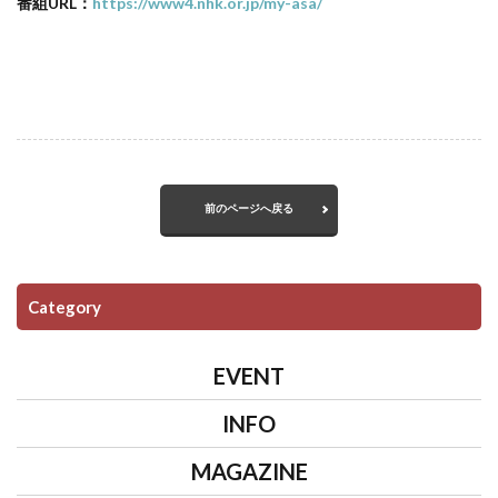
番組URL：
https://www4.nhk.or.jp/my-asa/
前のページへ戻る
Category
EVENT
INFO
MAGAZINE