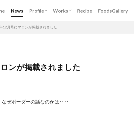
Book
DigitalKitchen
レシピ開発
イベント出演
メディア出演
フードスタイリング
me
News
Profile
Works
Recipe
FoodsGallery
Book
DigitalKitchen
レシピ開発
イベント出演
メディア出演
フードスタイリング
 2019年12月号にマロンが掲載されました
2月号にマロンが掲載されました
 なぜボーダーの話なのかは‥‥