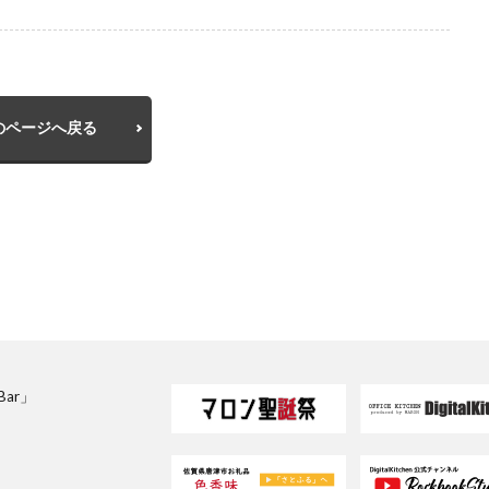
のページへ戻る
sBar」