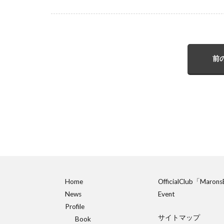
前
Home
OfficialClub「Maron
News
Event
Profile
サイトマップ
Book