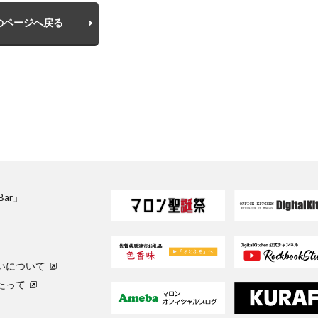
のページへ戻る
sBar」
いについて
たって