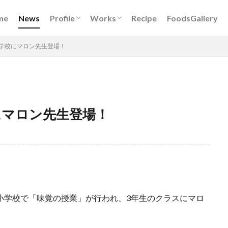
Book
DigitalKitchen
レシピ開発
イベント出演
メディア出演
フードスタイリング
me
News
Profile
Works
Recipe
FoodsGallery
Book
DigitalKitchen
レシピ開発
イベント出演
メディア出演
フードスタイリング
」小学校にマロン先生登場！
校にマロン先生登場！
第一小学校で「味覚の授業」が行われ、3年生のクラスにマロ