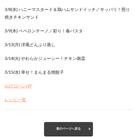
3/8(水) ハニーマスタード＆鶏ハムサンドイッチ／サッパリ！照り
焼きチキンサンド
3/9(木) ペペロンチーノ／彩り！春パスタ
3/13(月) 洋風どんぶり蒸し
3/14(火) やわらかジューシー！チキン南蛮
3/15(水) 幸せ！まんまる焼餃子
おびゴハンHP
レシピ一覧
前のページへ戻る