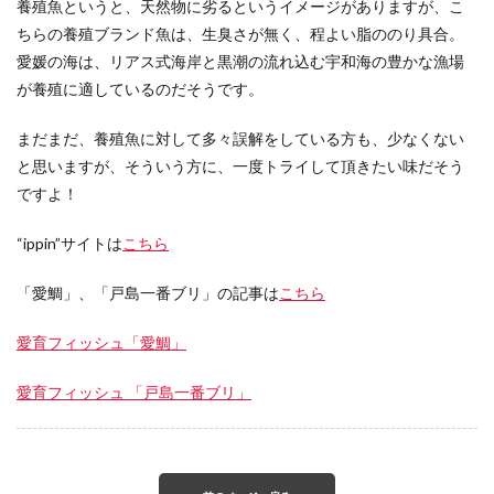
養殖魚というと、天然物に劣るというイメージがありますが、こ
ちらの養殖ブランド魚は、生臭さが無く、程よい脂ののり具合。
愛媛の海は、リアス式海岸と黒潮の流れ込む宇和海の豊かな漁場
が養殖に適しているのだそうです。
まだまだ、養殖魚に対して多々誤解をしている方も、少なくない
と思いますが、そういう方に、一度トライして頂きたい味だそう
ですよ！
“ippin”サイトは
こちら
「愛鯛」、「戸島一番ブリ」の記事は
こちら
愛育フィッシュ「愛鯛」
愛育フィッシュ 「戸島一番ブリ」