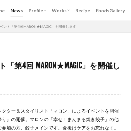
Book
DigitalKitchen
レシピ開発
イベント出演
メディア出演
フードスタイリング
me
News
Profile
Works
Recipe
FoodsGallery
Book
DigitalKitchen
レシピ開発
イベント出演
メディア出演
フードスタイリング
ント「第4回 MARON★MAGIC」を開催します
第4回 MARON★MAGIC」を開催し
レクター＆スタイリスト「マロン」によるイベントを開催
祭り』の開催。マロンの「幸せ！まんまる焼き餃子」の他
ご参加の方、餃子メインです。食後はケアをお忘れなく。