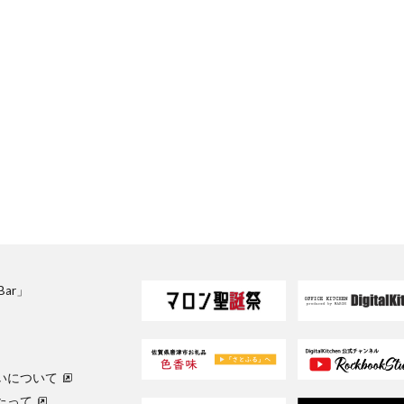
sBar」
いについて
たって